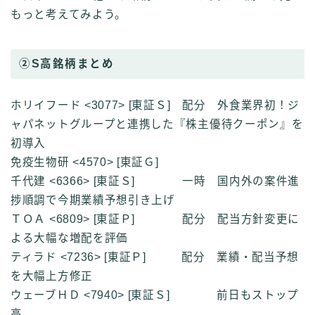
もっと考えてみよう。
②S高銘柄まとめ
ホリイフード <3077> [東証Ｓ] 配分 外食業界初！ジ
ャパネットグループと連携した『株主優待クーポン』を
初導入
免疫生物研 <4570> [東証Ｇ]
千代建 <6366> [東証Ｓ] 一時 国内外の案件進
捗順調で今期業績予想引き上げ
ＴＯＡ <6809> [東証Ｐ] 配分 配当方針変更に
よる大幅な増配を評価
ティラド <7236> [東証Ｐ] 配分 業績・配当予想
を大幅上方修正
ウェーブＨＤ <7940> [東証Ｓ] 前日もストップ
高