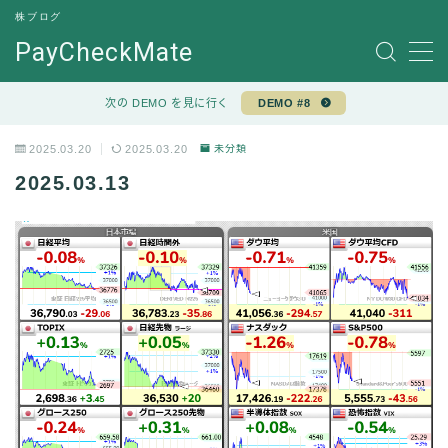
株ブログ
PayCheckMate
MENU
サンプルページ
次の DEMO を見に行く
DEMO #8
デモプリセット記事 #7
デモプリセット記事 #7
2025.03.20
2025.03.20
未分類
プライバシーポリシー
2025.03.13
利用規約／特定商取引法に基づく表記
有料記事の決済完了ページ
運営者情報